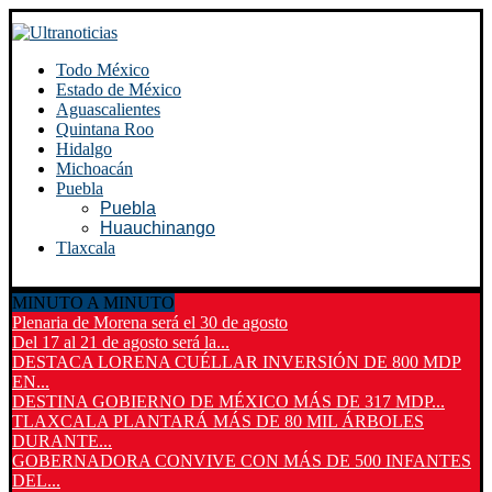
Todo México
Estado de México
Aguascalientes
Quintana Roo
Hidalgo
Michoacán
Puebla
Puebla
Huauchinango
Tlaxcala
MINUTO A MINUTO
Plenaria de Morena será el 30 de agosto
Del 17 al 21 de agosto será la...
DESTACA LORENA CUÉLLAR INVERSIÓN DE 800 MDP
EN...
DESTINA GOBIERNO DE MÉXICO MÁS DE 317 MDP...
TLAXCALA PLANTARÁ MÁS DE 80 MIL ÁRBOLES
DURANTE...
GOBERNADORA CONVIVE CON MÁS DE 500 INFANTES
DEL...