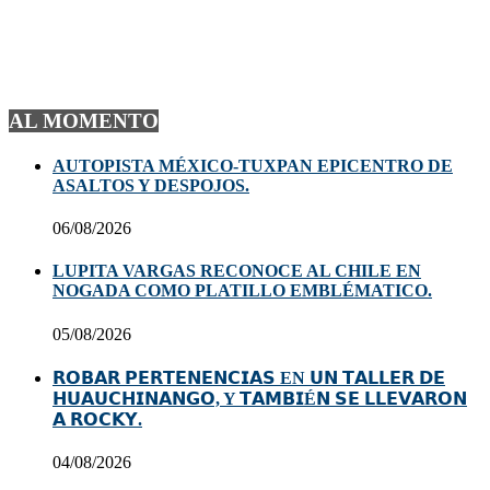
AL MOMENTO
AUTOPISTA MÉXICO-TUXPAN EPICENTRO DE
ASALTOS Y DESPOJOS.
06/08/2026
LUPITA VARGAS RECONOCE AL CHILE EN
NOGADA COMO PLATILLO EMBLÉMATICO.
05/08/2026
𝗥𝗢𝗕𝗔𝗥 𝗣𝗘𝗥𝗧𝗘𝗡𝗘𝗡𝗖𝗜𝗔𝗦 EN 𝗨𝗡 𝗧𝗔𝗟𝗟𝗘𝗥 𝗗𝗘
𝗛𝗨𝗔𝗨𝗖𝗛𝗜𝗡𝗔𝗡𝗚𝗢, Y 𝗧𝗔𝗠𝗕𝗜É𝗡 𝗦𝗘 𝗟𝗟𝗘𝗩𝗔𝗥𝗢𝗡
𝗔 𝗥𝗢𝗖𝗞𝗬.
04/08/2026