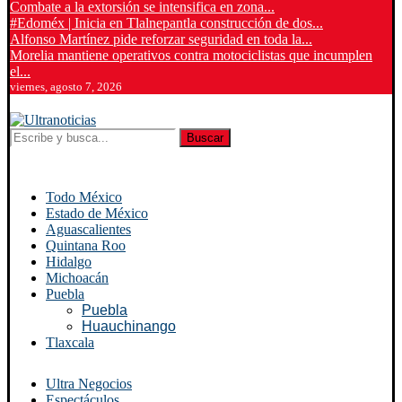
Combate a la extorsión se intensifica en zona...
#Edoméx | Inicia en Tlalnepantla construcción de dos...
Alfonso Martínez pide reforzar seguridad en toda la...
Morelia mantiene operativos contra motociclistas que incumplen
el...
viernes, agosto 7, 2026
Buscar
Todo México
Estado de México
Aguascalientes
Quintana Roo
Hidalgo
Michoacán
Puebla
Puebla
Huauchinango
Tlaxcala
Ultra Negocios
Espectáculos