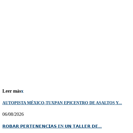
Leer más
x
AUTOPISTA MÉXICO-TUXPAN EPICENTRO DE ASALTOS Y...
06/08/2026
𝗥𝗢𝗕𝗔𝗥 𝗣𝗘𝗥𝗧𝗘𝗡𝗘𝗡𝗖𝗜𝗔𝗦 EN 𝗨𝗡 𝗧𝗔𝗟𝗟𝗘𝗥 𝗗𝗘...