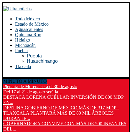
Todo México
Estado de México
Aguascalientes
Quintana Roo
Hidalgo
Michoacán
Puebla
Puebla
Huauchinango
Tlaxcala
MINUTO A MINUTO
Plenaria de Morena será el 30 de agosto
Del 17 al 21 de agosto será la...
DESTACA LORENA CUÉLLAR INVERSIÓN DE 800 MDP
EN...
DESTINA GOBIERNO DE MÉXICO MÁS DE 317 MDP...
TLAXCALA PLANTARÁ MÁS DE 80 MIL ÁRBOLES
DURANTE...
GOBERNADORA CONVIVE CON MÁS DE 500 INFANTES
DEL...