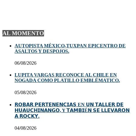
AL MOMENTO
AUTOPISTA MÉXICO-TUXPAN EPICENTRO DE
ASALTOS Y DESPOJOS.
06/08/2026
LUPITA VARGAS RECONOCE AL CHILE EN
NOGADA COMO PLATILLO EMBLÉMATICO.
05/08/2026
𝗥𝗢𝗕𝗔𝗥 𝗣𝗘𝗥𝗧𝗘𝗡𝗘𝗡𝗖𝗜𝗔𝗦 EN 𝗨𝗡 𝗧𝗔𝗟𝗟𝗘𝗥 𝗗𝗘
𝗛𝗨𝗔𝗨𝗖𝗛𝗜𝗡𝗔𝗡𝗚𝗢, Y 𝗧𝗔𝗠𝗕𝗜É𝗡 𝗦𝗘 𝗟𝗟𝗘𝗩𝗔𝗥𝗢𝗡
𝗔 𝗥𝗢𝗖𝗞𝗬.
04/08/2026