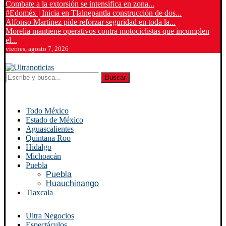
Combate a la extorsión se intensifica en zona...
#Edoméx | Inicia en Tlalnepantla construcción de dos...
Alfonso Martínez pide reforzar seguridad en toda la...
Morelia mantiene operativos contra motociclistas que incumplen
el...
viernes, agosto 7, 2026
Buscar
Todo México
Estado de México
Aguascalientes
Quintana Roo
Hidalgo
Michoacán
Puebla
Puebla
Huauchinango
Tlaxcala
Ultra Negocios
Espectáculos