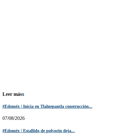
Leer más
x
#Edoméx | Inicia en Tlalnepantla construcción...
07/08/2026
#Edoméx | Estallido de polvorín deja...