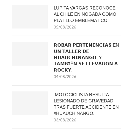
LUPITA VARGAS RECONOCE
AL CHILE EN NOGADA COMO
PLATILLO EMBLÉMATICO.
05/08/2026
𝗥𝗢𝗕𝗔𝗥 𝗣𝗘𝗥𝗧𝗘𝗡𝗘𝗡𝗖𝗜𝗔𝗦 EN
𝗨𝗡 𝗧𝗔𝗟𝗟𝗘𝗥 𝗗𝗘
𝗛𝗨𝗔𝗨𝗖𝗛𝗜𝗡𝗔𝗡𝗚𝗢, Y
𝗧𝗔𝗠𝗕𝗜É𝗡 𝗦𝗘 𝗟𝗟𝗘𝗩𝗔𝗥𝗢𝗡 𝗔
𝗥𝗢𝗖𝗞𝗬.
04/08/2026
MOTOCICLISTA RESULTA
LESIONADO DE GRAVEDAD
TRAS FUERTE ACCIDENTE EN
#HUAUCHINANGO.
03/08/2026