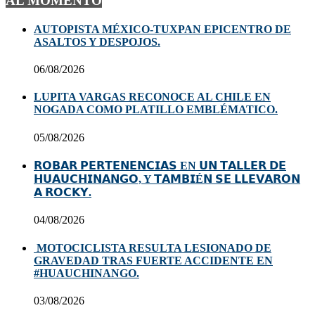
AL MOMENTO
AUTOPISTA MÉXICO-TUXPAN EPICENTRO DE
ASALTOS Y DESPOJOS.
06/08/2026
LUPITA VARGAS RECONOCE AL CHILE EN
NOGADA COMO PLATILLO EMBLÉMATICO.
05/08/2026
𝗥𝗢𝗕𝗔𝗥 𝗣𝗘𝗥𝗧𝗘𝗡𝗘𝗡𝗖𝗜𝗔𝗦 EN 𝗨𝗡 𝗧𝗔𝗟𝗟𝗘𝗥 𝗗𝗘
𝗛𝗨𝗔𝗨𝗖𝗛𝗜𝗡𝗔𝗡𝗚𝗢, Y 𝗧𝗔𝗠𝗕𝗜É𝗡 𝗦𝗘 𝗟𝗟𝗘𝗩𝗔𝗥𝗢𝗡
𝗔 𝗥𝗢𝗖𝗞𝗬.
04/08/2026
MOTOCICLISTA RESULTA LESIONADO DE
GRAVEDAD TRAS FUERTE ACCIDENTE EN
#HUAUCHINANGO.
03/08/2026