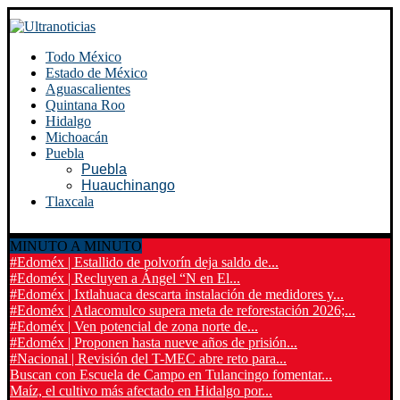
Todo México
Estado de México
Aguascalientes
Quintana Roo
Hidalgo
Michoacán
Puebla
Puebla
Huauchinango
Tlaxcala
MINUTO A MINUTO
#Edoméx | Estallido de polvorín deja saldo de...
#Edoméx | Recluyen a Ángel “N en El...
#Edoméx | Ixtlahuaca descarta instalación de medidores y...
#Edoméx | Atlacomulco supera meta de reforestación 2026;...
#Edoméx | Ven potencial de zona norte de...
#Edoméx | Proponen hasta nueve años de prisión...
#Nacional | Revisión del T-MEC abre reto para...
Buscan con Escuela de Campo en Tulancingo fomentar...
Maíz, el cultivo más afectado en Hidalgo por...