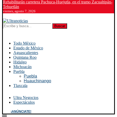
Rehabilitarán carretera Pachuca-Huejutla, en el tramo Zacualtipán-
Tehuetlán
viernes, agosto 7, 2026
Buscar
Todo México
Estado de México
Aguascalientes
Quintana Roo
Hidalgo
Michoacán
Puebla
Puebla
Huauchinango
Tlaxcala
Ultra Negocios
Espectáculos
¡ANÚNCIATE!