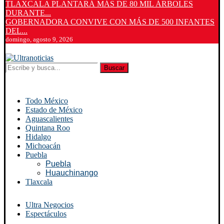
TLAXCALA PLANTARÁ MÁS DE 80 MIL ÁRBOLES
DURANTE...
GOBERNADORA CONVIVE CON MÁS DE 500 INFANTES
DEL...
domingo, agosto 9, 2026
Buscar
Todo México
Estado de México
Aguascalientes
Quintana Roo
Hidalgo
Michoacán
Puebla
Puebla
Huauchinango
Tlaxcala
Ultra Negocios
Espectáculos