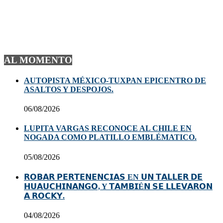
AL MOMENTO
AUTOPISTA MÉXICO-TUXPAN EPICENTRO DE
ASALTOS Y DESPOJOS.
06/08/2026
LUPITA VARGAS RECONOCE AL CHILE EN
NOGADA COMO PLATILLO EMBLÉMATICO.
05/08/2026
𝗥𝗢𝗕𝗔𝗥 𝗣𝗘𝗥𝗧𝗘𝗡𝗘𝗡𝗖𝗜𝗔𝗦 EN 𝗨𝗡 𝗧𝗔𝗟𝗟𝗘𝗥 𝗗𝗘
𝗛𝗨𝗔𝗨𝗖𝗛𝗜𝗡𝗔𝗡𝗚𝗢, Y 𝗧𝗔𝗠𝗕𝗜É𝗡 𝗦𝗘 𝗟𝗟𝗘𝗩𝗔𝗥𝗢𝗡
𝗔 𝗥𝗢𝗖𝗞𝗬.
04/08/2026