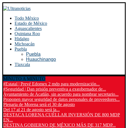
Todo México
Estado de México
Aguascalientes
Quintana Roo
Hidalgo
Michoacán
Puebla
Puebla
Huauchinango
Tlaxcala
MINUTO A MINUTO
#Estatal | Prevé Edomex 2 mdp para modernización...
#Seguridad | Dan prisión preventiva a exgobernador de...
Ayuntamiento de Acatlán, sin acuerdo para nombrar secretario...
Proponen mayor seguridad de datos personales de proveedores...
Plenaria de Morena será el 30 de agosto
Del 17 al 21 de agosto será la...
DESTACA LORENA CUÉLLAR INVERSIÓN DE 800 MDP
EN...
DESTINA GOBIERNO DE MÉXICO MÁS DE 317 MDP...