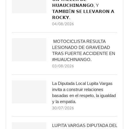
𝗛𝗨𝗔𝗨𝗖𝗛𝗜𝗡𝗔𝗡𝗚𝗢, Y
𝗧𝗔𝗠𝗕𝗜É𝗡 𝗦𝗘 𝗟𝗟𝗘𝗩𝗔𝗥𝗢𝗡 𝗔
𝗥𝗢𝗖𝗞𝗬.
04/08/2026
MOTOCICLISTA RESULTA
LESIONADO DE GRAVEDAD
TRAS FUERTE ACCIDENTE EN
#HUAUCHINANGO.
03/08/2026
La Diputada Local Lupita Vargas
invita a construir relaciones
basadas en el respeto, la igualdad
y la empatía.
30/07/2026
LUPITA VARGAS DIPUTADA DEL