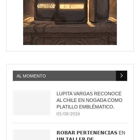
AL MOMENTO
LUPITA VARGAS RECONOCE
AL CHILE EN NOGADA COMO
PLATILLO EMBLÉMATICO.
05/08/2026
𝗥𝗢𝗕𝗔𝗥 𝗣𝗘𝗥𝗧𝗘𝗡𝗘𝗡𝗖𝗜𝗔𝗦 EN
𝗨𝗡 𝗧𝗔𝗟𝗟𝗘𝗥 𝗗𝗘