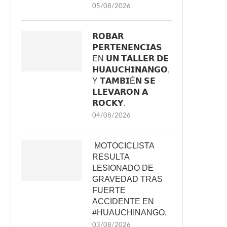
05/08/2026
𝗥𝗢𝗕𝗔𝗥
𝗣𝗘𝗥𝗧𝗘𝗡𝗘𝗡𝗖𝗜𝗔𝗦
EN 𝗨𝗡 𝗧𝗔𝗟𝗟𝗘𝗥 𝗗𝗘
𝗛𝗨𝗔𝗨𝗖𝗛𝗜𝗡𝗔𝗡𝗚𝗢,
Y 𝗧𝗔𝗠𝗕𝗜É𝗡 𝗦𝗘
𝗟𝗟𝗘𝗩𝗔𝗥𝗢𝗡 𝗔
𝗥𝗢𝗖𝗞𝗬.
04/08/2026
MOTOCICLISTA
RESULTA
LESIONADO DE
GRAVEDAD TRAS
FUERTE
ACCIDENTE EN
#HUAUCHINANGO.
03/08/2026