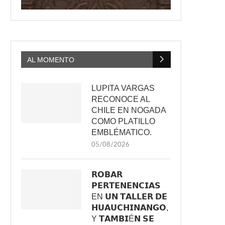
AL MOMENTO
LUPITA VARGAS
RECONOCE AL
CHILE EN NOGADA
COMO PLATILLO
EMBLÉMATICO.
05/08/2026
𝗥𝗢𝗕𝗔𝗥
𝗣𝗘𝗥𝗧𝗘𝗡𝗘𝗡𝗖𝗜𝗔𝗦
EN 𝗨𝗡 𝗧𝗔𝗟𝗟𝗘𝗥 𝗗𝗘
𝗛𝗨𝗔𝗨𝗖𝗛𝗜𝗡𝗔𝗡𝗚𝗢,
Y 𝗧𝗔𝗠𝗕𝗜É𝗡 𝗦𝗘