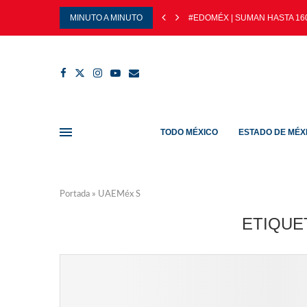
MINUTO A MINUTO
#EDOMÉX | SUMAN HASTA 160
TODO MÉXICO
ESTADO DE MÉX
Portada
»
UAEMéx S
ETIQUE