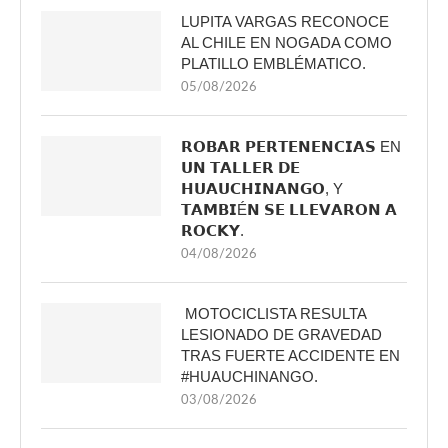
LUPITA VARGAS RECONOCE
AL CHILE EN NOGADA COMO
PLATILLO EMBLÉMATICO.
05/08/2026
𝗥𝗢𝗕𝗔𝗥 𝗣𝗘𝗥𝗧𝗘𝗡𝗘𝗡𝗖𝗜𝗔𝗦 EN
𝗨𝗡 𝗧𝗔𝗟𝗟𝗘𝗥 𝗗𝗘
𝗛𝗨𝗔𝗨𝗖𝗛𝗜𝗡𝗔𝗡𝗚𝗢, Y
𝗧𝗔𝗠𝗕𝗜É𝗡 𝗦𝗘 𝗟𝗟𝗘𝗩𝗔𝗥𝗢𝗡 𝗔
𝗥𝗢𝗖𝗞𝗬.
04/08/2026
MOTOCICLISTA RESULTA
LESIONADO DE GRAVEDAD
TRAS FUERTE ACCIDENTE EN
#HUAUCHINANGO.
03/08/2026