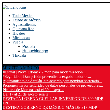
Todo México
Estado de México
Aguascalientes
Quintana Roo
Hidalgo
Michoacán
Puebla
Puebla
Huauchinango
Tlaxcala
MINUTO A MINUTO
#Estatal | Prevé Edomex 2 mdp para modernización...
#Seguridad | Dan prisión preventiva a exgobernador de...
Ayuntamiento de Acatlán, sin acuerdo para nombrar secretario...
Proponen mayor seguridad de datos personales de proveedores...
Plenaria de Morena será el 30 de agosto
Del 17 al 21 de agosto será la...
DESTACA LORENA CUÉLLAR INVERSIÓN DE 800 MDP
EN...
DESTINA GOBIERNO DE MÉXICO MÁS DE 317 MDP...