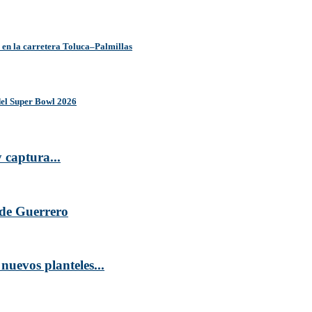
o en la carretera Toluca–Palmillas
del Super Bowl 2026
 captura...
 de Guerrero
nuevos planteles...