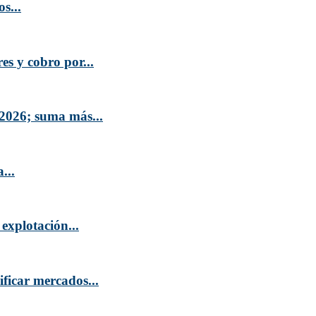
s...
es y cobro por...
2026; suma más...
...
explotación...
ficar mercados...