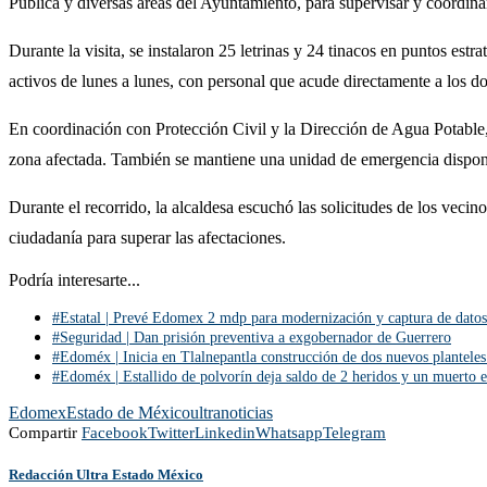
Pública y diversas áreas del Ayuntamiento, para supervisar y coordin
Durante la visita, se instalaron 25 letrinas y 24 tinacos en puntos es
activos de lunes a lunes, con personal que acude directamente a los d
En coordinación con Protección Civil y la Dirección de Agua Potable,
zona afectada. También se mantiene una unidad de emergencia disponi
Durante el recorrido, la alcaldesa escuchó las solicitudes de los vec
ciudadanía para superar las afectaciones.
Podría interesarte...
#Estatal | Prevé Edomex 2 mdp para modernización y captura de datos
#Seguridad | Dan prisión preventiva a exgobernador de Guerrero
#Edoméx | Inicia en Tlalnepantla construcción de dos nuevos plantele
#Edoméx | Estallido de polvorín deja saldo de 2 heridos y un muerto 
Edomex
Estado de México
ultranoticias
Compartir
Facebook
Twitter
Linkedin
Whatsapp
Telegram
Redacción Ultra Estado México