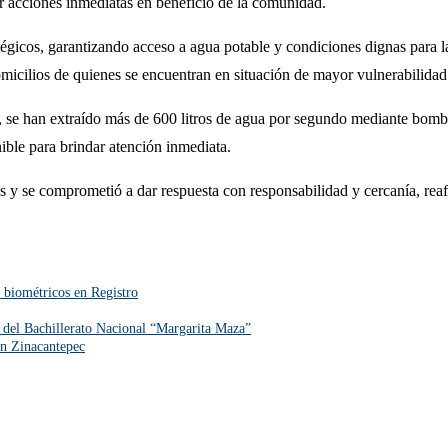
ar acciones inmediatas en beneficio de la comunidad.
tratégicos, garantizando acceso a agua potable y condiciones dignas para
omicilios de quienes se encuentran en situación de mayor vulnerabilidad
 se han extraído más de 600 litros de agua por segundo mediante bomba
ble para brindar atención inmediata.
inos y se comprometió a dar respuesta con responsabilidad y cercanía, r
 biométricos en Registro
s del Bachillerato Nacional “Margarita Maza”
en Zinacantepec