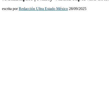
escrita por
Redacción Ultra Estado México
28/09/2025