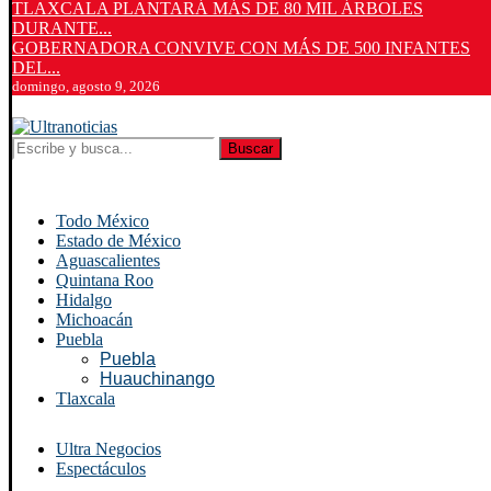
TLAXCALA PLANTARÁ MÁS DE 80 MIL ÁRBOLES
DURANTE...
GOBERNADORA CONVIVE CON MÁS DE 500 INFANTES
DEL...
domingo, agosto 9, 2026
Buscar
Todo México
Estado de México
Aguascalientes
Quintana Roo
Hidalgo
Michoacán
Puebla
Puebla
Huauchinango
Tlaxcala
Ultra Negocios
Espectáculos