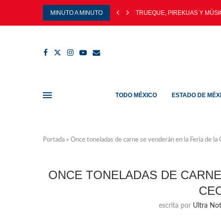
MINUTO A MINUTO
TRUEQUE, PIREKUAS Y MÚSIC
TODO MÉXICO
ESTADO DE MÉX
Portada
»
Once toneladas de carne se venderán en la Feria de la
ONCE TONELADAS DE CARNE 
CEC
escrita por
Ultra Not