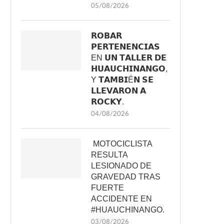
05/08/2026
𝗥𝗢𝗕𝗔𝗥
𝗣𝗘𝗥𝗧𝗘𝗡𝗘𝗡𝗖𝗜𝗔𝗦
EN 𝗨𝗡 𝗧𝗔𝗟𝗟𝗘𝗥 𝗗𝗘
𝗛𝗨𝗔𝗨𝗖𝗛𝗜𝗡𝗔𝗡𝗚𝗢,
Y 𝗧𝗔𝗠𝗕𝗜É𝗡 𝗦𝗘
𝗟𝗟𝗘𝗩𝗔𝗥𝗢𝗡 𝗔
𝗥𝗢𝗖𝗞𝗬.
04/08/2026
MOTOCICLISTA
RESULTA
LESIONADO DE
GRAVEDAD TRAS
FUERTE
ACCIDENTE EN
#HUAUCHINANGO.
03/08/2026