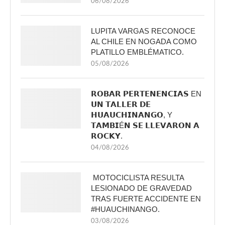
06/08/2026
LUPITA VARGAS RECONOCE
AL CHILE EN NOGADA COMO
PLATILLO EMBLÉMATICO.
05/08/2026
𝗥𝗢𝗕𝗔𝗥 𝗣𝗘𝗥𝗧𝗘𝗡𝗘𝗡𝗖𝗜𝗔𝗦 EN
𝗨𝗡 𝗧𝗔𝗟𝗟𝗘𝗥 𝗗𝗘
𝗛𝗨𝗔𝗨𝗖𝗛𝗜𝗡𝗔𝗡𝗚𝗢, Y
𝗧𝗔𝗠𝗕𝗜É𝗡 𝗦𝗘 𝗟𝗟𝗘𝗩𝗔𝗥𝗢𝗡 𝗔
𝗥𝗢𝗖𝗞𝗬.
04/08/2026
MOTOCICLISTA RESULTA
LESIONADO DE GRAVEDAD
TRAS FUERTE ACCIDENTE EN
#HUAUCHINANGO.
03/08/2026