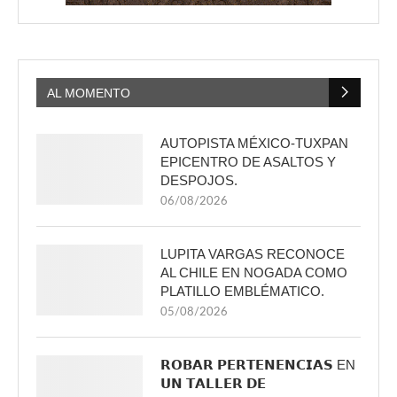
AL MOMENTO
AUTOPISTA MÉXICO-TUXPAN
EPICENTRO DE ASALTOS Y
DESPOJOS.
06/08/2026
LUPITA VARGAS RECONOCE
AL CHILE EN NOGADA COMO
PLATILLO EMBLÉMATICO.
05/08/2026
𝗥𝗢𝗕𝗔𝗥 𝗣𝗘𝗥𝗧𝗘𝗡𝗘𝗡𝗖𝗜𝗔𝗦 EN
𝗨𝗡 𝗧𝗔𝗟𝗟𝗘𝗥 𝗗𝗘