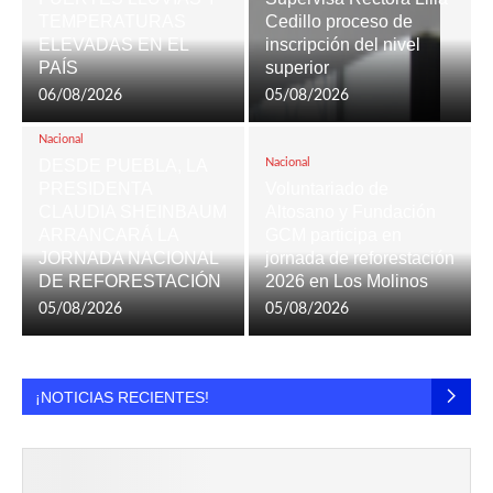
TEMPERATURAS
Cedillo proceso de
ELEVADAS EN EL
inscripción del nivel
PAÍS
superior
06/08/2026
05/08/2026
Nacional
DESDE PUEBLA, LA
Nacional
PRESIDENTA
Voluntariado de
CLAUDIA SHEINBAUM
Altosano y Fundación
ARRANCARÁ LA
GCM participa en
JORNADA NACIONAL
jornada de reforestación
DE REFORESTACIÓN
2026 en Los Molinos
05/08/2026
05/08/2026
¡NOTICIAS RECIENTES!