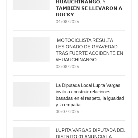
𝗛𝗨𝗔𝗨𝗖𝗛𝗜𝗡𝗔𝗡𝗚𝗢, Y
𝗧𝗔𝗠𝗕𝗜É𝗡 𝗦𝗘 𝗟𝗟𝗘𝗩𝗔𝗥𝗢𝗡 𝗔
𝗥𝗢𝗖𝗞𝗬.
04/08/2026
MOTOCICLISTA RESULTA
LESIONADO DE GRAVEDAD
TRAS FUERTE ACCIDENTE EN
#HUAUCHINANGO.
03/08/2026
La Diputada Local Lupita Vargas
invita a construir relaciones
basadas en el respeto, la igualdad
y la empatía.
30/07/2026
LUPITA VARGAS DIPUTADA DEL
DISTRITO 01 ANUNCIA LA