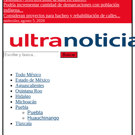
Podría incrementar cantidad de demarcaciones con población
indígena...
Consideran proyectos para bacheo y rehabilitación de calles...
miércoles, agosto 5, 2026
Buscar
Todo México
Estado de México
Aguascalientes
Quintana Roo
Hidalgo
Michoacán
Puebla
Puebla
Huauchinango
Tlaxcala