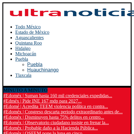
Todo México
Estado de México
Aguascalientes
Quintana Roo
Hidalgo
Michoacán
Puebla
Puebla
Huauchinango
Tlaxcala
MINUTO A MINUTO
#Edoméx | Suman hasta 160 mil credenciales expedidas...
#Edméx | Pide INE 167 mdp para 2027...
#Edomé | Acredita TEEM violencia política en contra...
#Edoméx | Congreso descarta periodo extraordinario antes de...
#Edoméx | Disminuyen hasta 75% delitos en centro...
#Edoméx | Observatorio ciudadano insiste en frenar la...
#Edoméx | Probable daño a la Hacienda Pública...
#Edoméx | OSFEM pone la lupa en cinco...