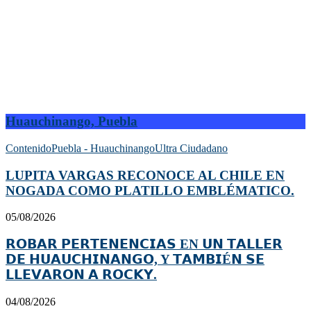
Huauchinango, Puebla
Contenido
Puebla - Huauchinango
Ultra Ciudadano
LUPITA VARGAS RECONOCE AL CHILE EN
NOGADA COMO PLATILLO EMBLÉMATICO.
05/08/2026
𝗥𝗢𝗕𝗔𝗥 𝗣𝗘𝗥𝗧𝗘𝗡𝗘𝗡𝗖𝗜𝗔𝗦 EN 𝗨𝗡 𝗧𝗔𝗟𝗟𝗘𝗥
𝗗𝗘 𝗛𝗨𝗔𝗨𝗖𝗛𝗜𝗡𝗔𝗡𝗚𝗢, Y 𝗧𝗔𝗠𝗕𝗜É𝗡 𝗦𝗘
𝗟𝗟𝗘𝗩𝗔𝗥𝗢𝗡 𝗔 𝗥𝗢𝗖𝗞𝗬.
04/08/2026