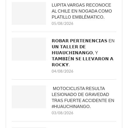
LUPITA VARGAS RECONOCE
AL CHILE EN NOGADA COMO
PLATILLO EMBLÉMATICO.
05/08/2026
𝗥𝗢𝗕𝗔𝗥 𝗣𝗘𝗥𝗧𝗘𝗡𝗘𝗡𝗖𝗜𝗔𝗦 EN
𝗨𝗡 𝗧𝗔𝗟𝗟𝗘𝗥 𝗗𝗘
𝗛𝗨𝗔𝗨𝗖𝗛𝗜𝗡𝗔𝗡𝗚𝗢, Y
𝗧𝗔𝗠𝗕𝗜É𝗡 𝗦𝗘 𝗟𝗟𝗘𝗩𝗔𝗥𝗢𝗡 𝗔
𝗥𝗢𝗖𝗞𝗬.
04/08/2026
MOTOCICLISTA RESULTA
LESIONADO DE GRAVEDAD
TRAS FUERTE ACCIDENTE EN
#HUAUCHINANGO.
03/08/2026