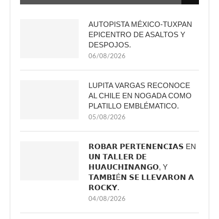
AUTOPISTA MÉXICO-TUXPAN
EPICENTRO DE ASALTOS Y
DESPOJOS.
06/08/2026
LUPITA VARGAS RECONOCE
AL CHILE EN NOGADA COMO
PLATILLO EMBLÉMATICO.
05/08/2026
𝗥𝗢𝗕𝗔𝗥 𝗣𝗘𝗥𝗧𝗘𝗡𝗘𝗡𝗖𝗜𝗔𝗦 EN
𝗨𝗡 𝗧𝗔𝗟𝗟𝗘𝗥 𝗗𝗘
𝗛𝗨𝗔𝗨𝗖𝗛𝗜𝗡𝗔𝗡𝗚𝗢, Y
𝗧𝗔𝗠𝗕𝗜É𝗡 𝗦𝗘 𝗟𝗟𝗘𝗩𝗔𝗥𝗢𝗡 𝗔
𝗥𝗢𝗖𝗞𝗬.
04/08/2026