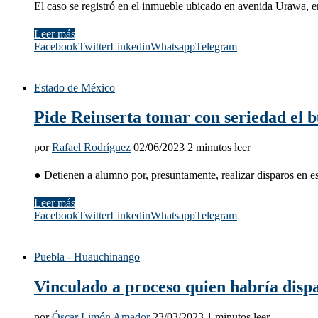
El caso se registró en el inmueble ubicado en avenida Urawa, e
Leer más
Facebook
Twitter
Linkedin
Whatsapp
Telegram
Estado de México
Pide Reinserta tomar con seriedad el bu
por
Rafael Rodríguez
02/06/2023
2 minutos leer
● Detienen a alumno por, presuntamente, realizar disparos en 
Leer más
Facebook
Twitter
Linkedin
Whatsapp
Telegram
Puebla - Huauchinango
Vinculado a proceso quien habría disp
por
Óscar Limón Amador
23/03/2023
1 minutos leer