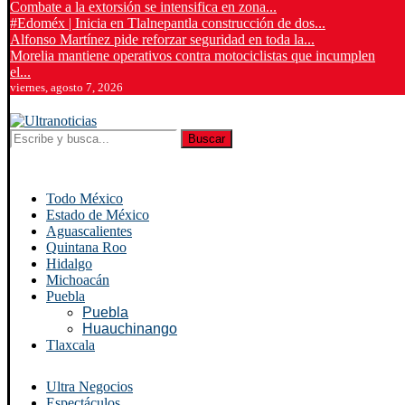
Combate a la extorsión se intensifica en zona...
#Edoméx | Inicia en Tlalnepantla construcción de dos...
Alfonso Martínez pide reforzar seguridad en toda la...
Morelia mantiene operativos contra motociclistas que incumplen
el...
viernes, agosto 7, 2026
Buscar
Todo México
Estado de México
Aguascalientes
Quintana Roo
Hidalgo
Michoacán
Puebla
Puebla
Huauchinango
Tlaxcala
Ultra Negocios
Espectáculos