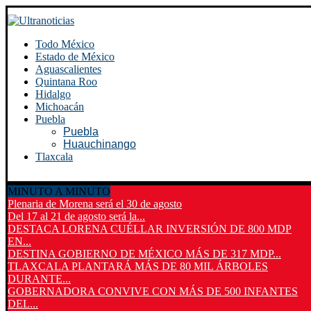
Todo México
Estado de México
Aguascalientes
Quintana Roo
Hidalgo
Michoacán
Puebla
Puebla
Huauchinango
Tlaxcala
MINUTO A MINUTO
Plenaria de Morena será el 30 de agosto
Del 17 al 21 de agosto será la...
DESTACA LORENA CUÉLLAR INVERSIÓN DE 800 MDP
EN...
DESTINA GOBIERNO DE MÉXICO MÁS DE 317 MDP...
TLAXCALA PLANTARÁ MÁS DE 80 MIL ÁRBOLES
DURANTE...
GOBERNADORA CONVIVE CON MÁS DE 500 INFANTES
DEL...