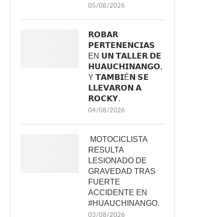
05/08/2026
𝗥𝗢𝗕𝗔𝗥
𝗣𝗘𝗥𝗧𝗘𝗡𝗘𝗡𝗖𝗜𝗔𝗦
EN 𝗨𝗡 𝗧𝗔𝗟𝗟𝗘𝗥 𝗗𝗘
𝗛𝗨𝗔𝗨𝗖𝗛𝗜𝗡𝗔𝗡𝗚𝗢,
Y 𝗧𝗔𝗠𝗕𝗜É𝗡 𝗦𝗘
𝗟𝗟𝗘𝗩𝗔𝗥𝗢𝗡 𝗔
𝗥𝗢𝗖𝗞𝗬.
04/08/2026
MOTOCICLISTA
RESULTA
LESIONADO DE
GRAVEDAD TRAS
FUERTE
ACCIDENTE EN
#HUAUCHINANGO.
03/08/2026