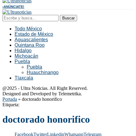
¡ANÚNCIATE!
Buscar
Todo México
Estado de México
Aguascalientes
Quintana Roo
Hidalgo
Michoacán
Puebla
Puebla
Huauchinango
Tlaxcala
@2025 - Ultra Noticias. All Right Reserved.
Designed and Developed by Telemetrika.
Portada
»
doctorado honorifico
Etiqueta:
doctorado honorifico
Facebook
Twitter
Linkedin
Whatsapp
Telegram