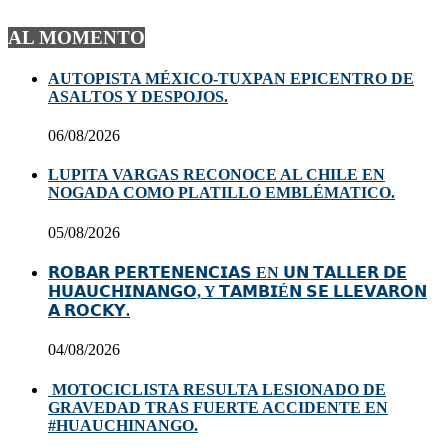
AL MOMENTO
AUTOPISTA MÉXICO-TUXPAN EPICENTRO DE
ASALTOS Y DESPOJOS.
06/08/2026
LUPITA VARGAS RECONOCE AL CHILE EN
NOGADA COMO PLATILLO EMBLÉMATICO.
05/08/2026
𝗥𝗢𝗕𝗔𝗥 𝗣𝗘𝗥𝗧𝗘𝗡𝗘𝗡𝗖𝗜𝗔𝗦 EN 𝗨𝗡 𝗧𝗔𝗟𝗟𝗘𝗥 𝗗𝗘
𝗛𝗨𝗔𝗨𝗖𝗛𝗜𝗡𝗔𝗡𝗚𝗢, Y 𝗧𝗔𝗠𝗕𝗜É𝗡 𝗦𝗘 𝗟𝗟𝗘𝗩𝗔𝗥𝗢𝗡
𝗔 𝗥𝗢𝗖𝗞𝗬.
04/08/2026
MOTOCICLISTA RESULTA LESIONADO DE
GRAVEDAD TRAS FUERTE ACCIDENTE EN
#HUAUCHINANGO.