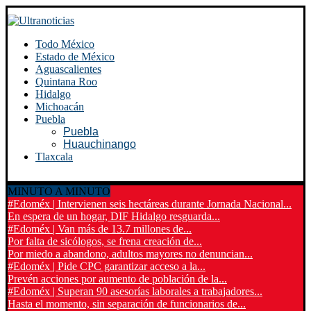
Todo México
Estado de México
Aguascalientes
Quintana Roo
Hidalgo
Michoacán
Puebla
Puebla
Huauchinango
Tlaxcala
MINUTO A MINUTO
#Edoméx | Intervienen seis hectáreas durante Jornada Nacional...
En espera de un hogar, DIF Hidalgo resguarda...
#Edoméx | Van más de 13.7 millones de...
Por falta de sicólogos, se frena creación de...
Por miedo a abandono, adultos mayores no denuncian...
#Edoméx | Pide CPC garantizar acceso a la...
Prevén acciones por aumento de población de la...
#Edoméx | Superan 90 asesorías laborales a trabajadores...
Hasta el momento, sin separación de funcionarios de...