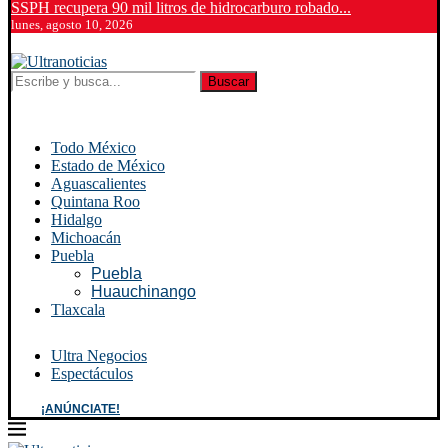
SSPH recupera 90 mil litros de hidrocarburo robado...
lunes, agosto 10, 2026
Buscar
Todo México
Estado de México
Aguascalientes
Quintana Roo
Hidalgo
Michoacán
Puebla
Puebla
Huauchinango
Tlaxcala
Ultra Negocios
Espectáculos
¡ANÚNCIATE!