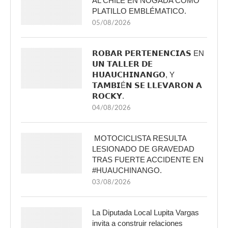
AL CHILE EN NOGADA COMO
PLATILLO EMBLÉMATICO.
05/08/2026
𝗥𝗢𝗕𝗔𝗥 𝗣𝗘𝗥𝗧𝗘𝗡𝗘𝗡𝗖𝗜𝗔𝗦 EN
𝗨𝗡 𝗧𝗔𝗟𝗟𝗘𝗥 𝗗𝗘
𝗛𝗨𝗔𝗨𝗖𝗛𝗜𝗡𝗔𝗡𝗚𝗢, Y
𝗧𝗔𝗠𝗕𝗜É𝗡 𝗦𝗘 𝗟𝗟𝗘𝗩𝗔𝗥𝗢𝗡 𝗔
𝗥𝗢𝗖𝗞𝗬.
04/08/2026
MOTOCICLISTA RESULTA
LESIONADO DE GRAVEDAD
TRAS FUERTE ACCIDENTE EN
#HUAUCHINANGO.
03/08/2026
La Diputada Local Lupita Vargas
invita a construir relaciones