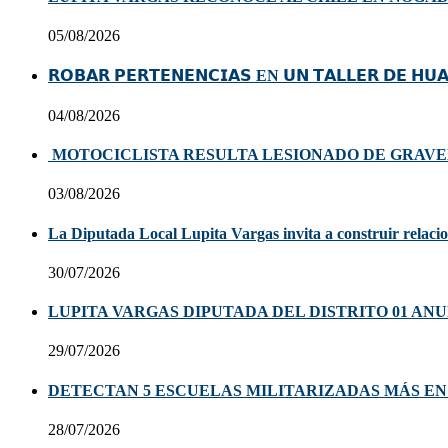
05/08/2026
𝗥𝗢𝗕𝗔𝗥 𝗣𝗘𝗥𝗧𝗘𝗡𝗘𝗡𝗖𝗜𝗔𝗦 EN 𝗨𝗡 𝗧𝗔𝗟𝗟𝗘𝗥 𝗗𝗘 𝗛𝗨
04/08/2026
MOTOCICLISTA RESULTA LESIONADO DE GRAVE
03/08/2026
La Diputada Local Lupita Vargas invita a construir relacion
30/07/2026
LUPITA VARGAS DIPUTADA DEL DISTRITO 01 AN
29/07/2026
DETECTAN 5 ESCUELAS MILITARIZADAS MÁS E
28/07/2026