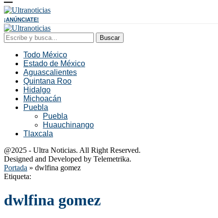
¡ANÚNCIATE!
Buscar
Todo México
Estado de México
Aguascalientes
Quintana Roo
Hidalgo
Michoacán
Puebla
Puebla
Huauchinango
Tlaxcala
@2025 - Ultra Noticias. All Right Reserved.
Designed and Developed by Telemetrika.
Portada
»
dwlfina gomez
Etiqueta:
dwlfina gomez