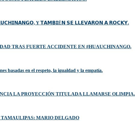
𝗨𝗖𝗛𝗜𝗡𝗔𝗡𝗚𝗢, Y 𝗧𝗔𝗠𝗕𝗜É𝗡 𝗦𝗘 𝗟𝗟𝗘𝗩𝗔𝗥𝗢𝗡 𝗔 𝗥𝗢𝗖𝗞𝗬.
DAD TRAS FUERTE ACCIDENTE EN #HUAUCHINANGO.
es basadas en el respeto, la igualdad y la empatía.
UNCIA LA PROYECCIÓN TITULADA LLAMARSE OLIMPIA.
N TAMAULIPAS: MARIO DELGADO