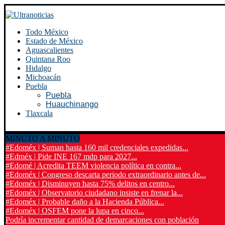
Todo México
Estado de México
Aguascalientes
Quintana Roo
Hidalgo
Michoacán
Puebla
Puebla
Huauchinango
Tlaxcala
MINUTO A MINUTO
#Edoméx | Suman hasta 160 mil credenciales expedidas...
#Edméx | Pide INE 167 mdp para 2027...
#Edomé | Acredita TEEM violencia política en contra...
#Edoméx | Congreso descarta periodo extraordinario antes de...
#Edoméx | Disminuyen hasta 75% delitos en centro...
#Edoméx | Observatorio ciudadano insiste en frenar la...
#Edoméx | Probable daño a la Hacienda Pública...
#Edoméx | OSFEM pone la lupa en cinco...
Podría incrementar cantidad de demarcaciones con población