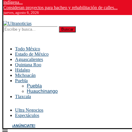
indígena...
Consideran proyectos para bacheo y rehabilitación de calles...
jueves, agosto 6, 2026
Buscar
Todo México
Estado de México
Aguascalientes
Quintana Roo
Hidalgo
Michoacán
Puebla
Puebla
Huauchinango
Tlaxcala
Ultra Negocios
Espectáculos
¡ANÚNCIATE!