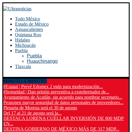
Todo México
Estado de México
Aguascalientes
Quintana Roo
Hidalgo
Michoacán
Puebla
Puebla
Huauchinango
Tlaxcala
MINUTO A MINUTO
#Estatal | Prevé Edomex 2 mdp para modernización...
#Seguridad | Dan prisión preventiva a exgobernador de...
Ayuntamiento de Acatlán, sin acuerdo para nombrar secretario...
Proponen mayor seguridad de datos personales de proveedores...
Plenaria de Morena será el 30 de agosto
Del 17 al 21 de agosto será la...
DESTACA LORENA CUÉLLAR INVERSIÓN DE 800 MDP
EN...
DESTINA GOBIERNO DE MÉXICO MÁS DE 317 MDP...