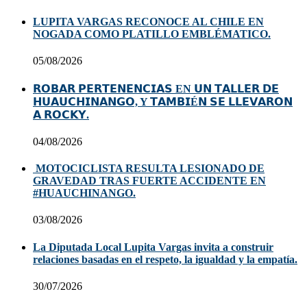
LUPITA VARGAS RECONOCE AL CHILE EN
NOGADA COMO PLATILLO EMBLÉMATICO.
05/08/2026
𝗥𝗢𝗕𝗔𝗥 𝗣𝗘𝗥𝗧𝗘𝗡𝗘𝗡𝗖𝗜𝗔𝗦 EN 𝗨𝗡 𝗧𝗔𝗟𝗟𝗘𝗥 𝗗𝗘
𝗛𝗨𝗔𝗨𝗖𝗛𝗜𝗡𝗔𝗡𝗚𝗢, Y 𝗧𝗔𝗠𝗕𝗜É𝗡 𝗦𝗘 𝗟𝗟𝗘𝗩𝗔𝗥𝗢𝗡
𝗔 𝗥𝗢𝗖𝗞𝗬.
04/08/2026
MOTOCICLISTA RESULTA LESIONADO DE
GRAVEDAD TRAS FUERTE ACCIDENTE EN
#HUAUCHINANGO.
03/08/2026
La Diputada Local Lupita Vargas invita a construir
relaciones basadas en el respeto, la igualdad y la empatía.
30/07/2026