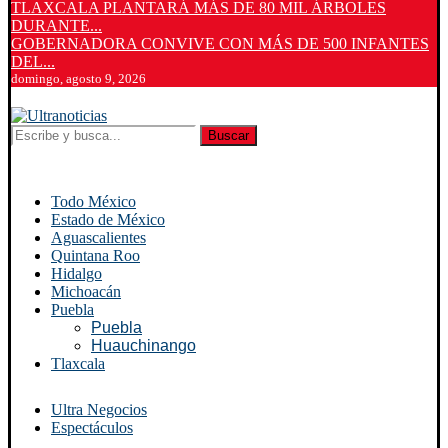
TLAXCALA PLANTARÁ MÁS DE 80 MIL ÁRBOLES
DURANTE...
GOBERNADORA CONVIVE CON MÁS DE 500 INFANTES
DEL...
domingo, agosto 9, 2026
Buscar
Todo México
Estado de México
Aguascalientes
Quintana Roo
Hidalgo
Michoacán
Puebla
Puebla
Huauchinango
Tlaxcala
Ultra Negocios
Espectáculos