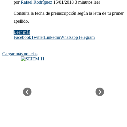
por
Rafael Rodríguez
15/01/2018
3 minutos leer
Consulta la fecha de preinscripción según la letra de tu primer
apellido.
Leer más
Facebook
Twitter
Linkedin
Whatsapp
Telegram
Cargar más noticias
❮
❯