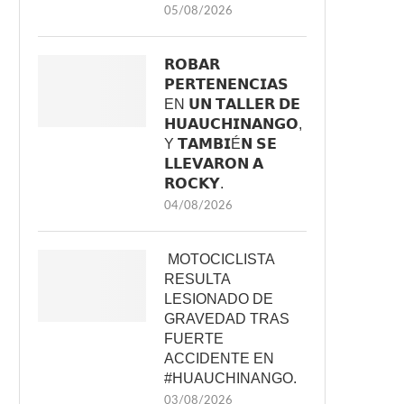
05/08/2026
𝗥𝗢𝗕𝗔𝗥
𝗣𝗘𝗥𝗧𝗘𝗡𝗘𝗡𝗖𝗜𝗔𝗦
EN 𝗨𝗡 𝗧𝗔𝗟𝗟𝗘𝗥 𝗗𝗘
𝗛𝗨𝗔𝗨𝗖𝗛𝗜𝗡𝗔𝗡𝗚𝗢,
Y 𝗧𝗔𝗠𝗕𝗜É𝗡 𝗦𝗘
𝗟𝗟𝗘𝗩𝗔𝗥𝗢𝗡 𝗔
𝗥𝗢𝗖𝗞𝗬.
04/08/2026
MOTOCICLISTA
RESULTA
LESIONADO DE
GRAVEDAD TRAS
FUERTE
ACCIDENTE EN
#HUAUCHINANGO.
03/08/2026