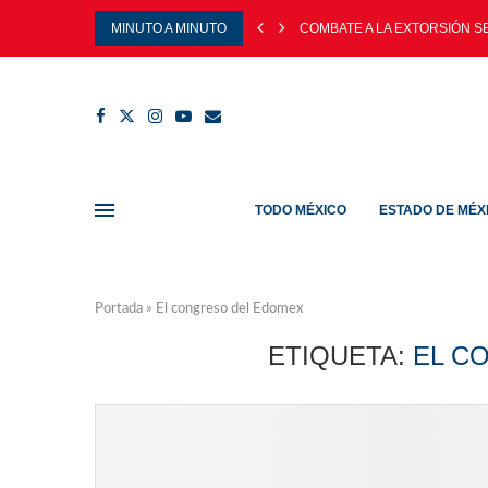
MINUTO A MINUTO
COMBATE A LA EXTORSIÓN SE 
TODO MÉXICO
ESTADO DE MÉX
Portada
»
El congreso del Edomex
ETIQUETA:
EL C