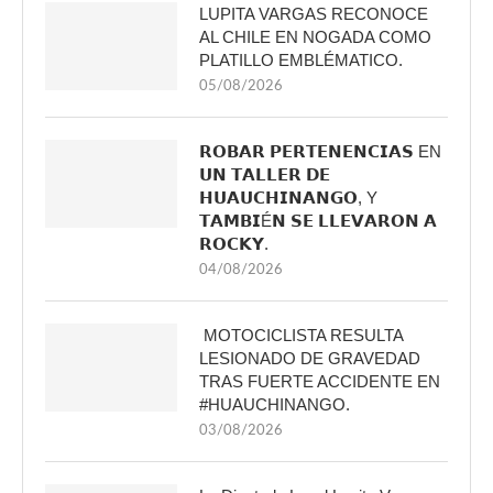
LUPITA VARGAS RECONOCE
AL CHILE EN NOGADA COMO
PLATILLO EMBLÉMATICO.
05/08/2026
𝗥𝗢𝗕𝗔𝗥 𝗣𝗘𝗥𝗧𝗘𝗡𝗘𝗡𝗖𝗜𝗔𝗦 EN
𝗨𝗡 𝗧𝗔𝗟𝗟𝗘𝗥 𝗗𝗘
𝗛𝗨𝗔𝗨𝗖𝗛𝗜𝗡𝗔𝗡𝗚𝗢, Y
𝗧𝗔𝗠𝗕𝗜É𝗡 𝗦𝗘 𝗟𝗟𝗘𝗩𝗔𝗥𝗢𝗡 𝗔
𝗥𝗢𝗖𝗞𝗬.
04/08/2026
MOTOCICLISTA RESULTA
LESIONADO DE GRAVEDAD
TRAS FUERTE ACCIDENTE EN
#HUAUCHINANGO.
03/08/2026