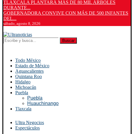
TLAXCALA PLANTARÁ MÁS DE 80 MIL ÁRBOLES
DURANTE...
GOBERNADORA CONVIVE CON MÁS DE 500 INFANTES
DEL...
sábado, agosto 8, 2026
Buscar
Todo México
Estado de México
Aguascalientes
Quintana Roo
Hidalgo
Michoacán
Puebla
Puebla
Huauchinango
Tlaxcala
Ultra Negocios
Espectáculos