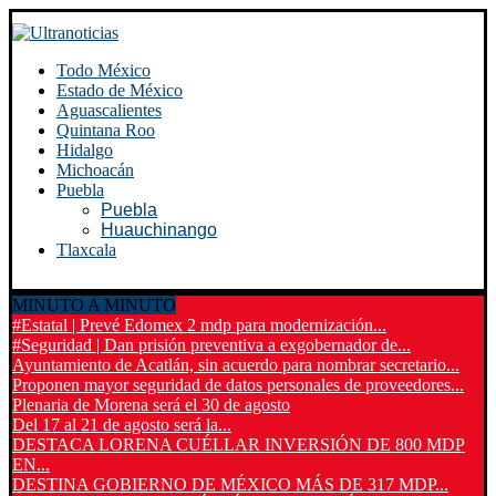
Todo México
Estado de México
Aguascalientes
Quintana Roo
Hidalgo
Michoacán
Puebla
Puebla
Huauchinango
Tlaxcala
MINUTO A MINUTO
#Estatal | Prevé Edomex 2 mdp para modernización...
#Seguridad | Dan prisión preventiva a exgobernador de...
Ayuntamiento de Acatlán, sin acuerdo para nombrar secretario...
Proponen mayor seguridad de datos personales de proveedores...
Plenaria de Morena será el 30 de agosto
Del 17 al 21 de agosto será la...
DESTACA LORENA CUÉLLAR INVERSIÓN DE 800 MDP
EN...
DESTINA GOBIERNO DE MÉXICO MÁS DE 317 MDP...