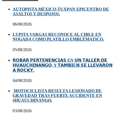
AUTOPISTA MÉXICO-TUXPAN EPICENTRO DE
ASALTOS Y DESPOJOS.
06/08/2026
LUPITA VARGAS RECONOCE AL CHILE EN
NOGADA COMO PLATILLO EMBLÉMATICO.
05/08/2026
𝗥𝗢𝗕𝗔𝗥 𝗣𝗘𝗥𝗧𝗘𝗡𝗘𝗡𝗖𝗜𝗔𝗦 EN 𝗨𝗡 𝗧𝗔𝗟𝗟𝗘𝗥 𝗗𝗘
𝗛𝗨𝗔𝗨𝗖𝗛𝗜𝗡𝗔𝗡𝗚𝗢, Y 𝗧𝗔𝗠𝗕𝗜É𝗡 𝗦𝗘 𝗟𝗟𝗘𝗩𝗔𝗥𝗢𝗡
𝗔 𝗥𝗢𝗖𝗞𝗬.
04/08/2026
MOTOCICLISTA RESULTA LESIONADO DE
GRAVEDAD TRAS FUERTE ACCIDENTE EN
#HUAUCHINANGO.
03/08/2026