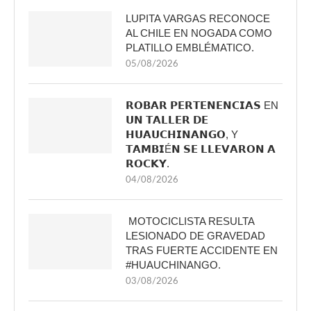
LUPITA VARGAS RECONOCE
AL CHILE EN NOGADA COMO
PLATILLO EMBLÉMATICO.
05/08/2026
𝗥𝗢𝗕𝗔𝗥 𝗣𝗘𝗥𝗧𝗘𝗡𝗘𝗡𝗖𝗜𝗔𝗦 EN
𝗨𝗡 𝗧𝗔𝗟𝗟𝗘𝗥 𝗗𝗘
𝗛𝗨𝗔𝗨𝗖𝗛𝗜𝗡𝗔𝗡𝗚𝗢, Y
𝗧𝗔𝗠𝗕𝗜É𝗡 𝗦𝗘 𝗟𝗟𝗘𝗩𝗔𝗥𝗢𝗡 𝗔
𝗥𝗢𝗖𝗞𝗬.
04/08/2026
MOTOCICLISTA RESULTA
LESIONADO DE GRAVEDAD
TRAS FUERTE ACCIDENTE EN
#HUAUCHINANGO.
03/08/2026