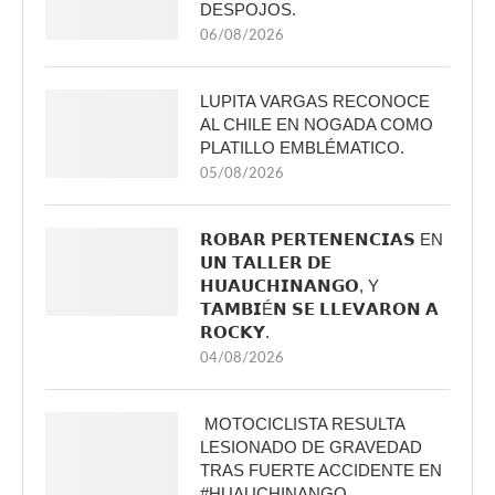
DESPOJOS.
06/08/2026
LUPITA VARGAS RECONOCE
AL CHILE EN NOGADA COMO
PLATILLO EMBLÉMATICO.
05/08/2026
𝗥𝗢𝗕𝗔𝗥 𝗣𝗘𝗥𝗧𝗘𝗡𝗘𝗡𝗖𝗜𝗔𝗦 EN
𝗨𝗡 𝗧𝗔𝗟𝗟𝗘𝗥 𝗗𝗘
𝗛𝗨𝗔𝗨𝗖𝗛𝗜𝗡𝗔𝗡𝗚𝗢, Y
𝗧𝗔𝗠𝗕𝗜É𝗡 𝗦𝗘 𝗟𝗟𝗘𝗩𝗔𝗥𝗢𝗡 𝗔
𝗥𝗢𝗖𝗞𝗬.
04/08/2026
MOTOCICLISTA RESULTA
LESIONADO DE GRAVEDAD
TRAS FUERTE ACCIDENTE EN
#HUAUCHINANGO.