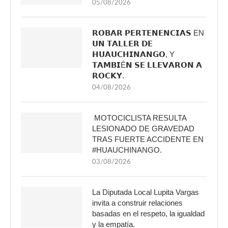
05/08/2026
𝗥𝗢𝗕𝗔𝗥 𝗣𝗘𝗥𝗧𝗘𝗡𝗘𝗡𝗖𝗜𝗔𝗦 EN
𝗨𝗡 𝗧𝗔𝗟𝗟𝗘𝗥 𝗗𝗘
𝗛𝗨𝗔𝗨𝗖𝗛𝗜𝗡𝗔𝗡𝗚𝗢, Y
𝗧𝗔𝗠𝗕𝗜É𝗡 𝗦𝗘 𝗟𝗟𝗘𝗩𝗔𝗥𝗢𝗡 𝗔
𝗥𝗢𝗖𝗞𝗬.
04/08/2026
MOTOCICLISTA RESULTA
LESIONADO DE GRAVEDAD
TRAS FUERTE ACCIDENTE EN
#HUAUCHINANGO.
03/08/2026
La Diputada Local Lupita Vargas
invita a construir relaciones
basadas en el respeto, la igualdad
y la empatía.