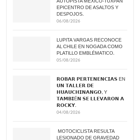
AUTOPISTA MÉXICO-TUXPAN
EPICENTRO DE ASALTOS Y
DESPOJOS.
06/08/2026
LUPITA VARGAS RECONOCE
AL CHILE EN NOGADA COMO
PLATILLO EMBLÉMATICO.
05/08/2026
𝗥𝗢𝗕𝗔𝗥 𝗣𝗘𝗥𝗧𝗘𝗡𝗘𝗡𝗖𝗜𝗔𝗦 EN
𝗨𝗡 𝗧𝗔𝗟𝗟𝗘𝗥 𝗗𝗘
𝗛𝗨𝗔𝗨𝗖𝗛𝗜𝗡𝗔𝗡𝗚𝗢, Y
𝗧𝗔𝗠𝗕𝗜É𝗡 𝗦𝗘 𝗟𝗟𝗘𝗩𝗔𝗥𝗢𝗡 𝗔
𝗥𝗢𝗖𝗞𝗬.
04/08/2026
MOTOCICLISTA RESULTA
LESIONADO DE GRAVEDAD