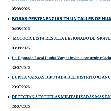
05/08/2026
𝗥𝗢𝗕𝗔𝗥 𝗣𝗘𝗥𝗧𝗘𝗡𝗘𝗡𝗖𝗜𝗔𝗦 EN 𝗨𝗡 𝗧𝗔𝗟𝗟𝗘𝗥 𝗗𝗘 𝗛𝗨
04/08/2026
MOTOCICLISTA RESULTA LESIONADO DE GRAVE
03/08/2026
La Diputada Local Lupita Vargas invita a construir relacion
30/07/2026
LUPITA VARGAS DIPUTADA DEL DISTRITO 01 AN
29/07/2026
DETECTAN 5 ESCUELAS MILITARIZADAS MÁS E
28/07/2026