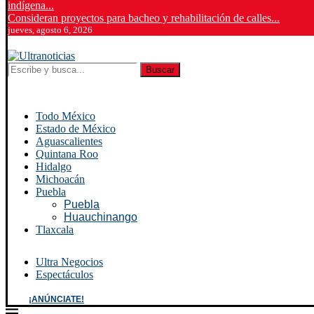
indígena...
Consideran proyectos para bacheo y rehabilitación de calles...
jueves, agosto 6, 2026
Buscar
Todo México
Estado de México
Aguascalientes
Quintana Roo
Hidalgo
Michoacán
Puebla
Puebla
Huauchinango
Tlaxcala
Ultra Negocios
Espectáculos
¡ANÚNCIATE!