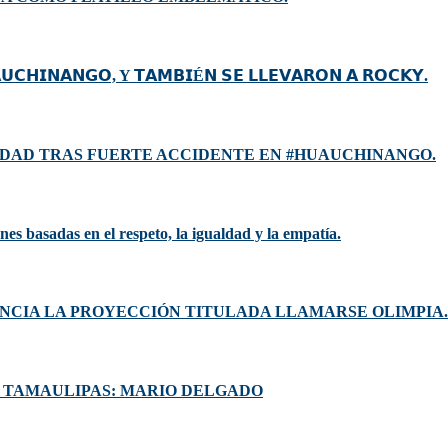
𝗨𝗖𝗛𝗜𝗡𝗔𝗡𝗚𝗢, Y 𝗧𝗔𝗠𝗕𝗜É𝗡 𝗦𝗘 𝗟𝗟𝗘𝗩𝗔𝗥𝗢𝗡 𝗔 𝗥𝗢𝗖𝗞𝗬.
DAD TRAS FUERTE ACCIDENTE EN #HUAUCHINANGO.
es basadas en el respeto, la igualdad y la empatía.
UNCIA LA PROYECCIÓN TITULADA LLAMARSE OLIMPIA.
N TAMAULIPAS: MARIO DELGADO