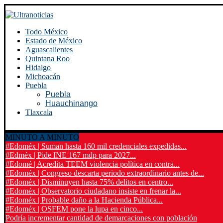
Todo México
Estado de México
Aguascalientes
Quintana Roo
Hidalgo
Michoacán
Puebla
Puebla
Huauchinango
Tlaxcala
MINUTO A MINUTO
#Edoméx | Suman hasta 160 mil credenciales expedidas...
#Edméx | Pide INE 167 mdp para 2027...
#Edomé | Acredita TEEM violencia política en contra...
#Edoméx | Congreso descarta periodo extraordinario antes de...
#Edoméx | Disminuyen hasta 75% delitos en centro...
#Edoméx | Observatorio ciudadano insiste en frenar la...
#Edoméx | Probable daño a la Hacienda Pública...
#Edoméx | OSFEM pone la lupa en cinco...
Podría incrementar cantidad de demarcaciones con población