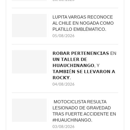
LUPITA VARGAS RECONOCE
AL CHILE EN NOGADA COMO
PLATILLO EMBLÉMATICO.
05/08/2026
𝗥𝗢𝗕𝗔𝗥 𝗣𝗘𝗥𝗧𝗘𝗡𝗘𝗡𝗖𝗜𝗔𝗦 EN
𝗨𝗡 𝗧𝗔𝗟𝗟𝗘𝗥 𝗗𝗘
𝗛𝗨𝗔𝗨𝗖𝗛𝗜𝗡𝗔𝗡𝗚𝗢, Y
𝗧𝗔𝗠𝗕𝗜É𝗡 𝗦𝗘 𝗟𝗟𝗘𝗩𝗔𝗥𝗢𝗡 𝗔
𝗥𝗢𝗖𝗞𝗬.
04/08/2026
MOTOCICLISTA RESULTA
LESIONADO DE GRAVEDAD
TRAS FUERTE ACCIDENTE EN
#HUAUCHINANGO.
03/08/2026