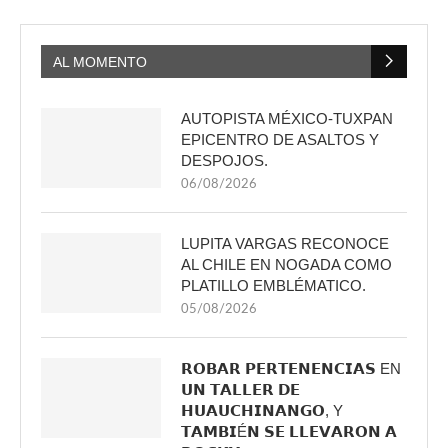
AL MOMENTO
AUTOPISTA MÉXICO-TUXPAN
EPICENTRO DE ASALTOS Y
DESPOJOS.
06/08/2026
LUPITA VARGAS RECONOCE
AL CHILE EN NOGADA COMO
PLATILLO EMBLÉMATICO.
05/08/2026
𝗥𝗢𝗕𝗔𝗥 𝗣𝗘𝗥𝗧𝗘𝗡𝗘𝗡𝗖𝗜𝗔𝗦 EN
𝗨𝗡 𝗧𝗔𝗟𝗟𝗘𝗥 𝗗𝗘
𝗛𝗨𝗔𝗨𝗖𝗛𝗜𝗡𝗔𝗡𝗚𝗢, Y
𝗧𝗔𝗠𝗕𝗜É𝗡 𝗦𝗘 𝗟𝗟𝗘𝗩𝗔𝗥𝗢𝗡 𝗔