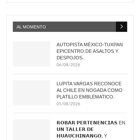
AL MOMENTO
AUTOPISTA MÉXICO-TUXPAN
EPICENTRO DE ASALTOS Y
DESPOJOS.
06/08/2026
LUPITA VARGAS RECONOCE
AL CHILE EN NOGADA COMO
PLATILLO EMBLÉMATICO.
05/08/2026
𝗥𝗢𝗕𝗔𝗥 𝗣𝗘𝗥𝗧𝗘𝗡𝗘𝗡𝗖𝗜𝗔𝗦 EN
𝗨𝗡 𝗧𝗔𝗟𝗟𝗘𝗥 𝗗𝗘
𝗛𝗨𝗔𝗨𝗖𝗛𝗜𝗡𝗔𝗡𝗚𝗢, Y