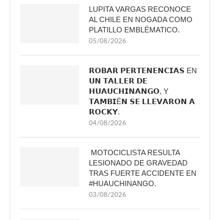
LUPITA VARGAS RECONOCE
AL CHILE EN NOGADA COMO
PLATILLO EMBLÉMATICO.
05/08/2026
𝗥𝗢𝗕𝗔𝗥 𝗣𝗘𝗥𝗧𝗘𝗡𝗘𝗡𝗖𝗜𝗔𝗦 EN
𝗨𝗡 𝗧𝗔𝗟𝗟𝗘𝗥 𝗗𝗘
𝗛𝗨𝗔𝗨𝗖𝗛𝗜𝗡𝗔𝗡𝗚𝗢, Y
𝗧𝗔𝗠𝗕𝗜É𝗡 𝗦𝗘 𝗟𝗟𝗘𝗩𝗔𝗥𝗢𝗡 𝗔
𝗥𝗢𝗖𝗞𝗬.
04/08/2026
MOTOCICLISTA RESULTA
LESIONADO DE GRAVEDAD
TRAS FUERTE ACCIDENTE EN
#HUAUCHINANGO.
03/08/2026