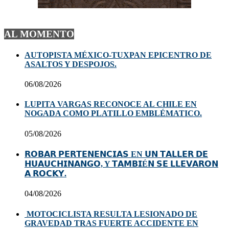
AL MOMENTO
AUTOPISTA MÉXICO-TUXPAN EPICENTRO DE
ASALTOS Y DESPOJOS.
06/08/2026
LUPITA VARGAS RECONOCE AL CHILE EN
NOGADA COMO PLATILLO EMBLÉMATICO.
05/08/2026
𝗥𝗢𝗕𝗔𝗥 𝗣𝗘𝗥𝗧𝗘𝗡𝗘𝗡𝗖𝗜𝗔𝗦 EN 𝗨𝗡 𝗧𝗔𝗟𝗟𝗘𝗥 𝗗𝗘
𝗛𝗨𝗔𝗨𝗖𝗛𝗜𝗡𝗔𝗡𝗚𝗢, Y 𝗧𝗔𝗠𝗕𝗜É𝗡 𝗦𝗘 𝗟𝗟𝗘𝗩𝗔𝗥𝗢𝗡
𝗔 𝗥𝗢𝗖𝗞𝗬.
04/08/2026
MOTOCICLISTA RESULTA LESIONADO DE
GRAVEDAD TRAS FUERTE ACCIDENTE EN