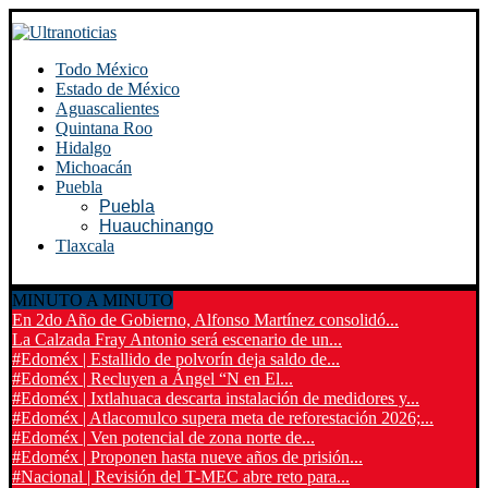
Todo México
Estado de México
Aguascalientes
Quintana Roo
Hidalgo
Michoacán
Puebla
Puebla
Huauchinango
Tlaxcala
MINUTO A MINUTO
En 2do Año de Gobierno, Alfonso Martínez consolidó...
La Calzada Fray Antonio será escenario de un...
#Edoméx | Estallido de polvorín deja saldo de...
#Edoméx | Recluyen a Ángel “N en El...
#Edoméx | Ixtlahuaca descarta instalación de medidores y...
#Edoméx | Atlacomulco supera meta de reforestación 2026;...
#Edoméx | Ven potencial de zona norte de...
#Edoméx | Proponen hasta nueve años de prisión...
#Nacional | Revisión del T-MEC abre reto para...