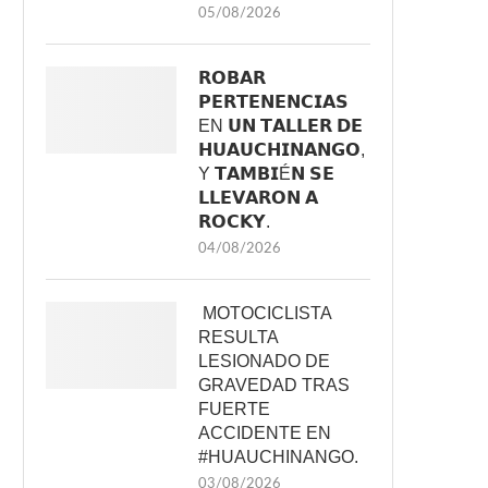
05/08/2026
𝗥𝗢𝗕𝗔𝗥
𝗣𝗘𝗥𝗧𝗘𝗡𝗘𝗡𝗖𝗜𝗔𝗦
EN 𝗨𝗡 𝗧𝗔𝗟𝗟𝗘𝗥 𝗗𝗘
𝗛𝗨𝗔𝗨𝗖𝗛𝗜𝗡𝗔𝗡𝗚𝗢,
Y 𝗧𝗔𝗠𝗕𝗜É𝗡 𝗦𝗘
𝗟𝗟𝗘𝗩𝗔𝗥𝗢𝗡 𝗔
𝗥𝗢𝗖𝗞𝗬.
04/08/2026
MOTOCICLISTA
RESULTA
LESIONADO DE
GRAVEDAD TRAS
FUERTE
ACCIDENTE EN
#HUAUCHINANGO.
03/08/2026