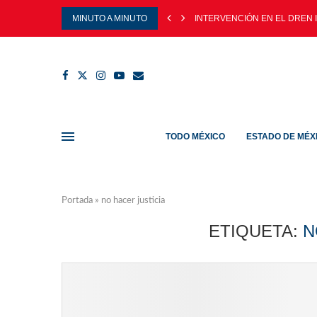
MINUTO A MINUTO
INTERVENCIÓN EN EL DREN I
TODO MÉXICO
ESTADO DE MÉX
Portada
»
no hacer justicia
ETIQUETA:
N