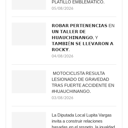
PLATILLO EMBLÉMATICO.
05/08/2026
𝗥𝗢𝗕𝗔𝗥 𝗣𝗘𝗥𝗧𝗘𝗡𝗘𝗡𝗖𝗜𝗔𝗦 EN
𝗨𝗡 𝗧𝗔𝗟𝗟𝗘𝗥 𝗗𝗘
𝗛𝗨𝗔𝗨𝗖𝗛𝗜𝗡𝗔𝗡𝗚𝗢, Y
𝗧𝗔𝗠𝗕𝗜É𝗡 𝗦𝗘 𝗟𝗟𝗘𝗩𝗔𝗥𝗢𝗡 𝗔
𝗥𝗢𝗖𝗞𝗬.
04/08/2026
MOTOCICLISTA RESULTA
LESIONADO DE GRAVEDAD
TRAS FUERTE ACCIDENTE EN
#HUAUCHINANGO.
03/08/2026
La Diputada Local Lupita Vargas
invita a construir relaciones
basadas en el respeto, la igualdad