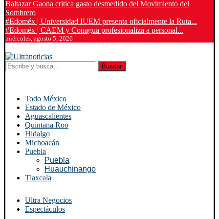
Baltazar Gaona critica gasto desmedido del Movimiento del
Sombrero
#Edoméx | Universidad IUEM presenta oficialmente la Ruta...
#Edoméx | CAEM y Conagua profesionaliza a personal...
miércoles, agosto 5, 2026
Buscar
Todo México
Estado de México
Aguascalientes
Quintana Roo
Hidalgo
Michoacán
Puebla
Puebla
Huauchinango
Tlaxcala
Ultra Negocios
Espectáculos