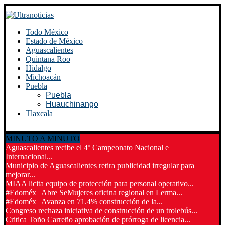
Todo México
Estado de México
Aguascalientes
Quintana Roo
Hidalgo
Michoacán
Puebla
Puebla
Huauchinango
Tlaxcala
MINUTO A MINUTO
Aguascalientes recibe el 4º Campeonato Nacional e
Internacional...
Municipio de Aguascalientes retira publicidad irregular para
mejorar...
MIAA licita equipo de protección para personal operativo...
#Edoméx | Abre SeMujeres oficina regional en Lerma...
#Edoméx | Avanza en 71.4% construcción de la...
Congreso rechaza iniciativa de construcción de un trolebús...
Critica Toño Carreño aprobación de prórroga de licencia...