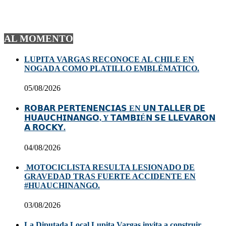
AL MOMENTO
LUPITA VARGAS RECONOCE AL CHILE EN
NOGADA COMO PLATILLO EMBLÉMATICO.
05/08/2026
𝗥𝗢𝗕𝗔𝗥 𝗣𝗘𝗥𝗧𝗘𝗡𝗘𝗡𝗖𝗜𝗔𝗦 EN 𝗨𝗡 𝗧𝗔𝗟𝗟𝗘𝗥 𝗗𝗘
𝗛𝗨𝗔𝗨𝗖𝗛𝗜𝗡𝗔𝗡𝗚𝗢, Y 𝗧𝗔𝗠𝗕𝗜É𝗡 𝗦𝗘 𝗟𝗟𝗘𝗩𝗔𝗥𝗢𝗡
𝗔 𝗥𝗢𝗖𝗞𝗬.
04/08/2026
MOTOCICLISTA RESULTA LESIONADO DE
GRAVEDAD TRAS FUERTE ACCIDENTE EN
#HUAUCHINANGO.
03/08/2026
La Diputada Local Lupita Vargas invita a construir