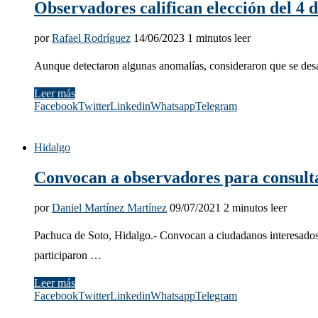
Observadores califican elección del 4 
por
Rafael Rodríguez
14/06/2023
1 minutos leer
Aunque detectaron algunas anomalías, consideraron que se desa
Leer más
Facebook
Twitter
Linkedin
Whatsapp
Telegram
Hidalgo
Convocan a observadores para consulta 
por
Daniel Martínez Martínez
09/07/2021
2 minutos leer
Pachuca de Soto, Hidalgo.- Convocan a ciudadanos interesados e
participaron …
Leer más
Facebook
Twitter
Linkedin
Whatsapp
Telegram