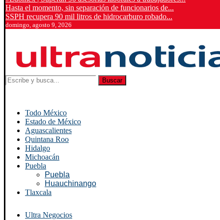
Hasta el momento, sin separación de funcionarios de...
SSPH recupera 90 mil litros de hidrocarburo robado...
domingo, agosto 9, 2026
Buscar
Todo México
Estado de México
Aguascalientes
Quintana Roo
Hidalgo
Michoacán
Puebla
Puebla
Huauchinango
Tlaxcala
Ultra Negocios