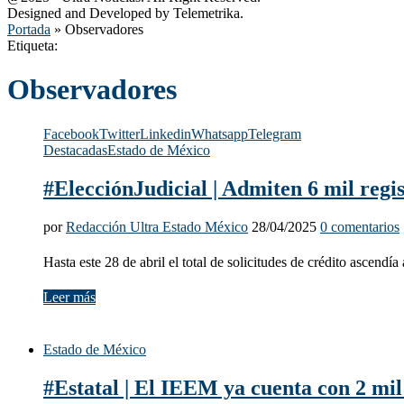
Designed and Developed by Telemetrika.
Portada
»
Observadores
Etiqueta:
Observadores
Facebook
Twitter
Linkedin
Whatsapp
Telegram
Destacadas
Estado de México
#ElecciónJudicial | Admiten 6 mil regi
por
Redacción Ultra Estado México
28/04/2025
0 comentarios
Hasta este 28 de abril el total de solicitudes de crédito ascendía
Leer más
Estado de México
#Estatal | El IEEM ya cuenta con 2 mil