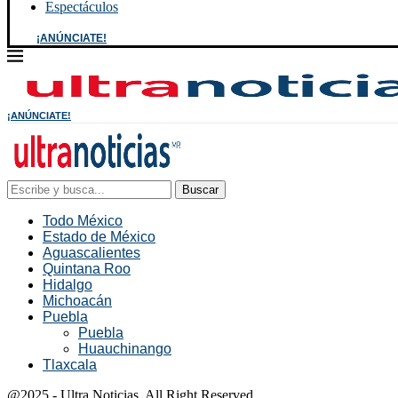
Espectáculos
¡ANÚNCIATE!
¡ANÚNCIATE!
Buscar
Todo México
Estado de México
Aguascalientes
Quintana Roo
Hidalgo
Michoacán
Puebla
Puebla
Huauchinango
Tlaxcala
@2025 - Ultra Noticias. All Right Reserved.