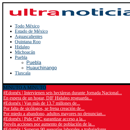
Todo México
Estado de México
Aguascalientes
Quintana Roo
Hidalgo
Michoacán
Puebla
Puebla
Huauchinango
Tlaxcala
MINUTO A MINUTO
#Edoméx | Intervienen seis hectáreas durante Jornada Nacional...
En espera de un hogar, DIF Hidalgo resguarda...
#Edoméx | Van más de 13.7 millones de...
Por falta de sicólogos, se frena creación de...
Por miedo a abandono, adultos mayores no denuncian...
#Edoméx | Pide CPC garantizar acceso a la...
Prevén acciones por aumento de población de la...
#Edoméx | Superan 90 asesorías laborales a trabajadores...