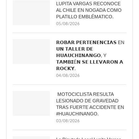
LUPITA VARGAS RECONOCE
AL CHILE EN NOGADA COMO
PLATILLO EMBLÉMATICO.
05/08/2026
𝗥𝗢𝗕𝗔𝗥 𝗣𝗘𝗥𝗧𝗘𝗡𝗘𝗡𝗖𝗜𝗔𝗦 EN
𝗨𝗡 𝗧𝗔𝗟𝗟𝗘𝗥 𝗗𝗘
𝗛𝗨𝗔𝗨𝗖𝗛𝗜𝗡𝗔𝗡𝗚𝗢, Y
𝗧𝗔𝗠𝗕𝗜É𝗡 𝗦𝗘 𝗟𝗟𝗘𝗩𝗔𝗥𝗢𝗡 𝗔
𝗥𝗢𝗖𝗞𝗬.
04/08/2026
MOTOCICLISTA RESULTA
LESIONADO DE GRAVEDAD
TRAS FUERTE ACCIDENTE EN
#HUAUCHINANGO.
03/08/2026