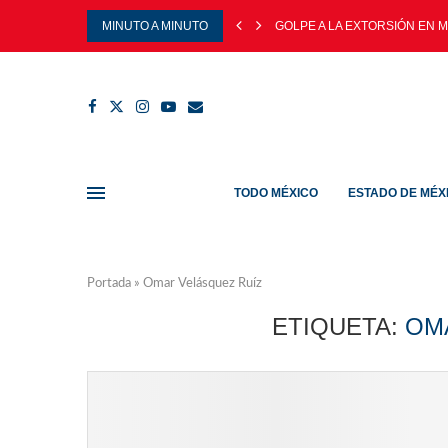
MINUTO A MINUTO
GOLPE A LA EXTORSIÓN EN M
TODO MÉXICO
ESTADO DE MÉX
Portada
»
Omar Velásquez Ruíz
ETIQUETA:
OM