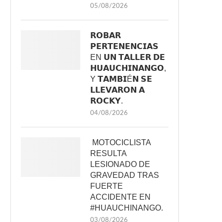
05/08/2026
𝗥𝗢𝗕𝗔𝗥
𝗣𝗘𝗥𝗧𝗘𝗡𝗘𝗡𝗖𝗜𝗔𝗦
EN 𝗨𝗡 𝗧𝗔𝗟𝗟𝗘𝗥 𝗗𝗘
𝗛𝗨𝗔𝗨𝗖𝗛𝗜𝗡𝗔𝗡𝗚𝗢,
Y 𝗧𝗔𝗠𝗕𝗜É𝗡 𝗦𝗘
𝗟𝗟𝗘𝗩𝗔𝗥𝗢𝗡 𝗔
𝗥𝗢𝗖𝗞𝗬.
04/08/2026
MOTOCICLISTA
RESULTA
LESIONADO DE
GRAVEDAD TRAS
FUERTE
ACCIDENTE EN
#HUAUCHINANGO.
03/08/2026