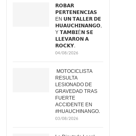
𝗥𝗢𝗕𝗔𝗥
𝗣𝗘𝗥𝗧𝗘𝗡𝗘𝗡𝗖𝗜𝗔𝗦
EN 𝗨𝗡 𝗧𝗔𝗟𝗟𝗘𝗥 𝗗𝗘
𝗛𝗨𝗔𝗨𝗖𝗛𝗜𝗡𝗔𝗡𝗚𝗢,
Y 𝗧𝗔𝗠𝗕𝗜É𝗡 𝗦𝗘
𝗟𝗟𝗘𝗩𝗔𝗥𝗢𝗡 𝗔
𝗥𝗢𝗖𝗞𝗬.
04/08/2026
MOTOCICLISTA
RESULTA
LESIONADO DE
GRAVEDAD TRAS
FUERTE
ACCIDENTE EN
#HUAUCHINANGO.
03/08/2026