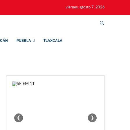
viernes, agosto 7, 2026
ACÁN
PUEBLA
TLAXCALA
❮
❯