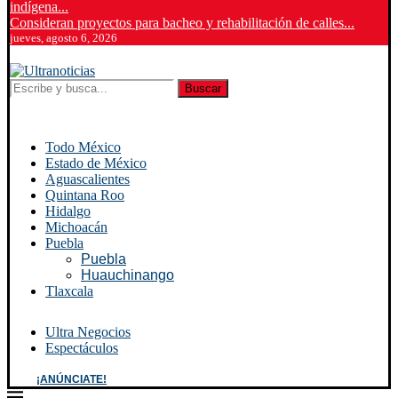
indígena...
Consideran proyectos para bacheo y rehabilitación de calles...
jueves, agosto 6, 2026
Buscar
Todo México
Estado de México
Aguascalientes
Quintana Roo
Hidalgo
Michoacán
Puebla
Puebla
Huauchinango
Tlaxcala
Ultra Negocios
Espectáculos
¡ANÚNCIATE!