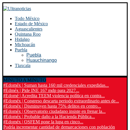
Todo México
Estado de México
Aguascalientes
Quintana Roo
Hidalgo
Michoacán
Puebla
Puebla
Huauchinango
Tlaxcala
MINUTO A MINUTO
#Edoméx | Suman hasta 160 mil credenciales expedidas...
#Edméx | Pide INE 167 mdp para 2027...
#Edomé | Acredita TEEM violencia política en contra...
#Edoméx | Congreso descarta periodo extraordinario antes de...
#Edoméx | Disminuyen hasta 75% delitos en centro...
#Edoméx | Observatorio ciudadano insiste en frenar la...
#Edoméx | Probable daño a la Hacienda Pública...
#Edoméx | OSFEM pone la lupa en cinco...
Podría incrementar cantidad de demarcaciones con población