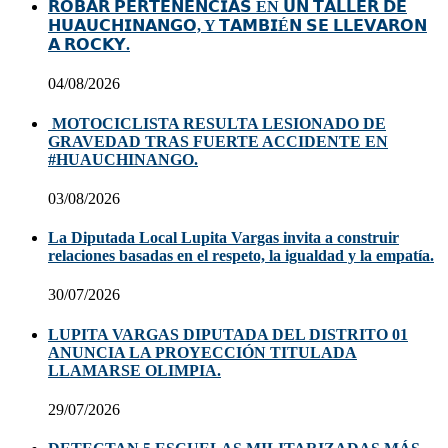
𝗥𝗢𝗕𝗔𝗥 𝗣𝗘𝗥𝗧𝗘𝗡𝗘𝗡𝗖𝗜𝗔𝗦 EN 𝗨𝗡 𝗧𝗔𝗟𝗟𝗘𝗥 𝗗𝗘
𝗛𝗨𝗔𝗨𝗖𝗛𝗜𝗡𝗔𝗡𝗚𝗢, Y 𝗧𝗔𝗠𝗕𝗜É𝗡 𝗦𝗘 𝗟𝗟𝗘𝗩𝗔𝗥𝗢𝗡
𝗔 𝗥𝗢𝗖𝗞𝗬.
04/08/2026
MOTOCICLISTA RESULTA LESIONADO DE
GRAVEDAD TRAS FUERTE ACCIDENTE EN
#HUAUCHINANGO.
03/08/2026
La Diputada Local Lupita Vargas invita a construir
relaciones basadas en el respeto, la igualdad y la empatía.
30/07/2026
LUPITA VARGAS DIPUTADA DEL DISTRITO 01
ANUNCIA LA PROYECCIÓN TITULADA
LLAMARSE OLIMPIA.
29/07/2026