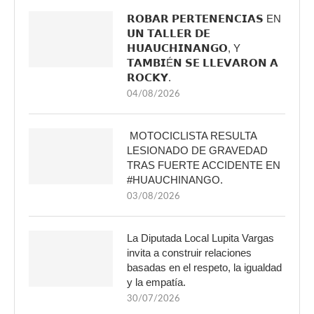
𝗥𝗢𝗕𝗔𝗥 𝗣𝗘𝗥𝗧𝗘𝗡𝗘𝗡𝗖𝗜𝗔𝗦 EN
𝗨𝗡 𝗧𝗔𝗟𝗟𝗘𝗥 𝗗𝗘
𝗛𝗨𝗔𝗨𝗖𝗛𝗜𝗡𝗔𝗡𝗚𝗢, Y
𝗧𝗔𝗠𝗕𝗜É𝗡 𝗦𝗘 𝗟𝗟𝗘𝗩𝗔𝗥𝗢𝗡 𝗔
𝗥𝗢𝗖𝗞𝗬.
04/08/2026
MOTOCICLISTA RESULTA
LESIONADO DE GRAVEDAD
TRAS FUERTE ACCIDENTE EN
#HUAUCHINANGO.
03/08/2026
La Diputada Local Lupita Vargas
invita a construir relaciones
basadas en el respeto, la igualdad
y la empatía.
30/07/2026