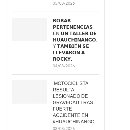
05/08/2026
𝗥𝗢𝗕𝗔𝗥
𝗣𝗘𝗥𝗧𝗘𝗡𝗘𝗡𝗖𝗜𝗔𝗦
EN 𝗨𝗡 𝗧𝗔𝗟𝗟𝗘𝗥 𝗗𝗘
𝗛𝗨𝗔𝗨𝗖𝗛𝗜𝗡𝗔𝗡𝗚𝗢,
Y 𝗧𝗔𝗠𝗕𝗜É𝗡 𝗦𝗘
𝗟𝗟𝗘𝗩𝗔𝗥𝗢𝗡 𝗔
𝗥𝗢𝗖𝗞𝗬.
04/08/2026
MOTOCICLISTA
RESULTA
LESIONADO DE
GRAVEDAD TRAS
FUERTE
ACCIDENTE EN
#HUAUCHINANGO.
03/08/2026