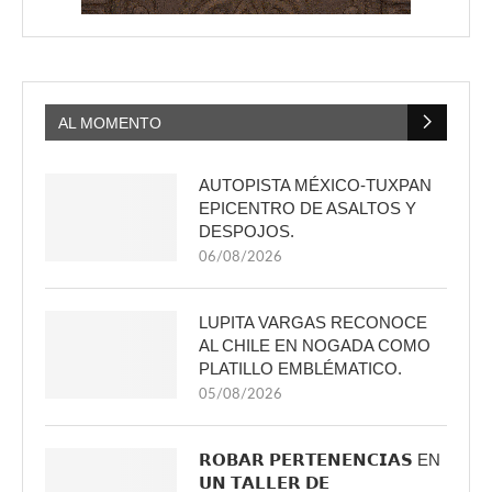
AL MOMENTO
AUTOPISTA MÉXICO-TUXPAN
EPICENTRO DE ASALTOS Y
DESPOJOS.
06/08/2026
LUPITA VARGAS RECONOCE
AL CHILE EN NOGADA COMO
PLATILLO EMBLÉMATICO.
05/08/2026
𝗥𝗢𝗕𝗔𝗥 𝗣𝗘𝗥𝗧𝗘𝗡𝗘𝗡𝗖𝗜𝗔𝗦 EN
𝗨𝗡 𝗧𝗔𝗟𝗟𝗘𝗥 𝗗𝗘