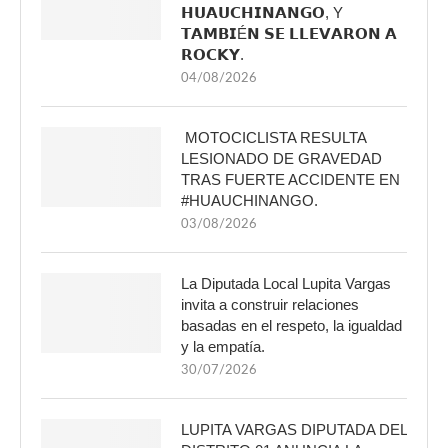
𝗛𝗨𝗔𝗨𝗖𝗛𝗜𝗡𝗔𝗡𝗚𝗢, Y
𝗧𝗔𝗠𝗕𝗜É𝗡 𝗦𝗘 𝗟𝗟𝗘𝗩𝗔𝗥𝗢𝗡 𝗔
𝗥𝗢𝗖𝗞𝗬.
04/08/2026
MOTOCICLISTA RESULTA
LESIONADO DE GRAVEDAD
TRAS FUERTE ACCIDENTE EN
#HUAUCHINANGO.
03/08/2026
La Diputada Local Lupita Vargas
invita a construir relaciones
basadas en el respeto, la igualdad
y la empatía.
30/07/2026
LUPITA VARGAS DIPUTADA DEL