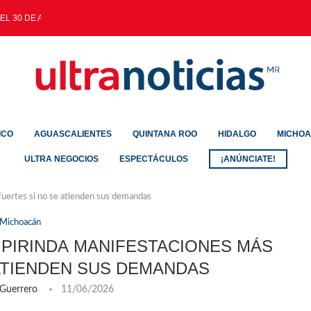
EL 30 DE AGOSTO
ICO
AGUASCALIENTES
QUINTANA ROO
HIDALGO
MICHO
ULTRA NEGOCIOS
ESPECTÁCULOS
¡ANÚNCIATE!
fuertes si no se atienden sus demandas
Michoacán
PIRINDA MANIFESTACIONES MÁS
 ATIENDEN SUS DEMANDAS
 Guerrero
11/06/2026