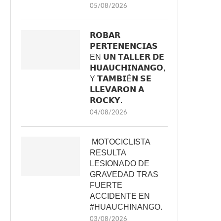
05/08/2026
𝗥𝗢𝗕𝗔𝗥
𝗣𝗘𝗥𝗧𝗘𝗡𝗘𝗡𝗖𝗜𝗔𝗦
EN 𝗨𝗡 𝗧𝗔𝗟𝗟𝗘𝗥 𝗗𝗘
𝗛𝗨𝗔𝗨𝗖𝗛𝗜𝗡𝗔𝗡𝗚𝗢,
Y 𝗧𝗔𝗠𝗕𝗜É𝗡 𝗦𝗘
𝗟𝗟𝗘𝗩𝗔𝗥𝗢𝗡 𝗔
𝗥𝗢𝗖𝗞𝗬.
04/08/2026
MOTOCICLISTA
RESULTA
LESIONADO DE
GRAVEDAD TRAS
FUERTE
ACCIDENTE EN
#HUAUCHINANGO.
03/08/2026