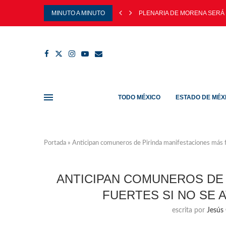
MINUTO A MINUTO
PLENARIA DE MORENA SERÁ 
TODO MÉXICO
ESTADO DE MÉX
Portada
»
Anticipan comuneros de Pirinda manifestaciones más 
ANTICIPAN COMUNEROS DE 
FUERTES SI NO SE
escrita por
Jesús