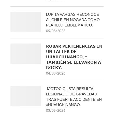
LUPITA VARGAS RECONOCE
AL CHILE EN NOGADA COMO
PLATILLO EMBLÉMATICO.
05/08/2026
𝗥𝗢𝗕𝗔𝗥 𝗣𝗘𝗥𝗧𝗘𝗡𝗘𝗡𝗖𝗜𝗔𝗦 EN
𝗨𝗡 𝗧𝗔𝗟𝗟𝗘𝗥 𝗗𝗘
𝗛𝗨𝗔𝗨𝗖𝗛𝗜𝗡𝗔𝗡𝗚𝗢, Y
𝗧𝗔𝗠𝗕𝗜É𝗡 𝗦𝗘 𝗟𝗟𝗘𝗩𝗔𝗥𝗢𝗡 𝗔
𝗥𝗢𝗖𝗞𝗬.
04/08/2026
MOTOCICLISTA RESULTA
LESIONADO DE GRAVEDAD
TRAS FUERTE ACCIDENTE EN
#HUAUCHINANGO.
03/08/2026