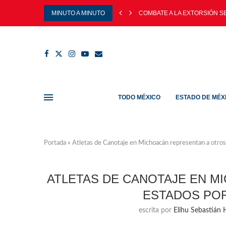
MINUTO A MINUTO
COMBATE A LA EXTORSIÓN SE 
TODO MÉXICO
ESTADO DE MÉX
Portada
»
Atletas de Canotaje en Michoacán representan a otros
ATLETAS DE CANOTAJE EN M
ESTADOS POR
escrita por
Elihu Sebastián