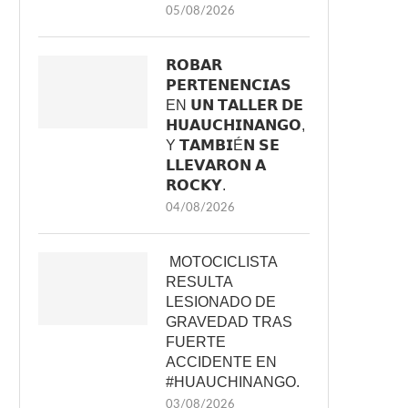
05/08/2026
𝗥𝗢𝗕𝗔𝗥
𝗣𝗘𝗥𝗧𝗘𝗡𝗘𝗡𝗖𝗜𝗔𝗦
EN 𝗨𝗡 𝗧𝗔𝗟𝗟𝗘𝗥 𝗗𝗘
𝗛𝗨𝗔𝗨𝗖𝗛𝗜𝗡𝗔𝗡𝗚𝗢,
Y 𝗧𝗔𝗠𝗕𝗜É𝗡 𝗦𝗘
𝗟𝗟𝗘𝗩𝗔𝗥𝗢𝗡 𝗔
𝗥𝗢𝗖𝗞𝗬.
04/08/2026
MOTOCICLISTA
RESULTA
LESIONADO DE
GRAVEDAD TRAS
FUERTE
ACCIDENTE EN
#HUAUCHINANGO.
03/08/2026