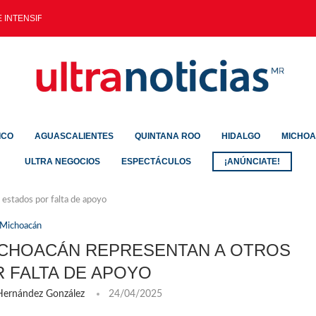
INTENSIFICA EN ZONA...
ICO
AGUASCALIENTES
QUINTANA ROO
HIDALGO
MICHO
ULTRA NEGOCIOS
ESPECTÁCULOS
¡ANÚNCIATE!
 estados por falta de apoyo
Michoacán
ICHOACÁN REPRESENTAN A OTROS
 FALTA DE APOYO
 Hernández González
24/04/2025