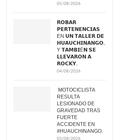
05/08/2026
𝗥𝗢𝗕𝗔𝗥
𝗣𝗘𝗥𝗧𝗘𝗡𝗘𝗡𝗖𝗜𝗔𝗦
EN 𝗨𝗡 𝗧𝗔𝗟𝗟𝗘𝗥 𝗗𝗘
𝗛𝗨𝗔𝗨𝗖𝗛𝗜𝗡𝗔𝗡𝗚𝗢,
Y 𝗧𝗔𝗠𝗕𝗜É𝗡 𝗦𝗘
𝗟𝗟𝗘𝗩𝗔𝗥𝗢𝗡 𝗔
𝗥𝗢𝗖𝗞𝗬.
04/08/2026
MOTOCICLISTA
RESULTA
LESIONADO DE
GRAVEDAD TRAS
FUERTE
ACCIDENTE EN
#HUAUCHINANGO.
03/08/2026